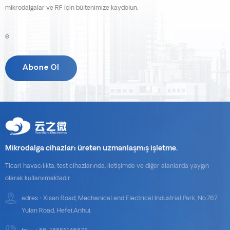
mikrodalgalar ve RF için bültenimize kaydolun.
Mikrodalga cihazları üreten uzmanlaşmış işletme.
Ticari havacılıkta, test cihazlarında, iletişimde ve diğer alanlarda yaygın
olarak kullanılmaktadır.
adres : Xisan Road, Mechanical and Electrical Industrial Park, No.767
Yulan Road, Hefei,Anhui.