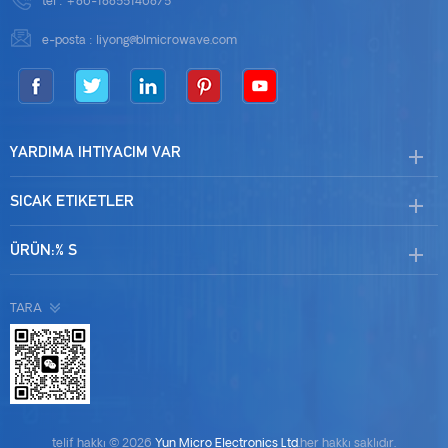
tel :
+86-18855146875
e-posta :
liyong@blmicrowave.com
YARDIMA IHTIYACIM VAR
SICAK ETIKETLER
ÜRÜN:% S
TARA
telif hakkı © 2026
Yun Micro Electronics Ltd
.her hakkı saklıdır.