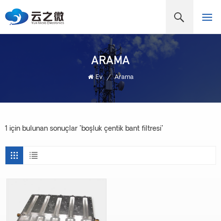
ARAMA
Ev
/
Arama
1 için bulunan sonuçlar "boşluk çentik bant filtresi"