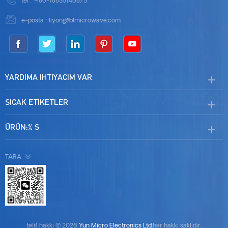
tel :
+86-18855146875
e-posta :
liyong@blmicrowave.com
YARDIMA IHTIYACIM VAR
SICAK ETIKETLER
ÜRÜN:% S
TARA
telif hakkı © 2026
Yun Micro Electronics Ltd
.her hakkı saklıdır.