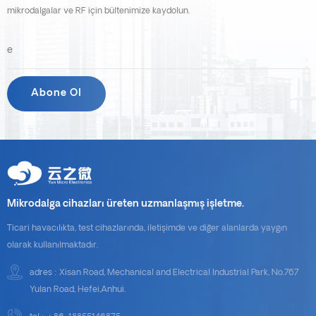
mikrodalgalar ve RF için bültenimize kaydolun.
Mikrodalga cihazları üreten uzmanlaşmış işletme.
Ticari havacılıkta, test cihazlarında, iletişimde ve diğer alanlarda yaygın
olarak kullanılmaktadır.
adres : Xisan Road, Mechanical and Electrical Industrial Park, No.767
Yulan Road, Hefei,Anhui.