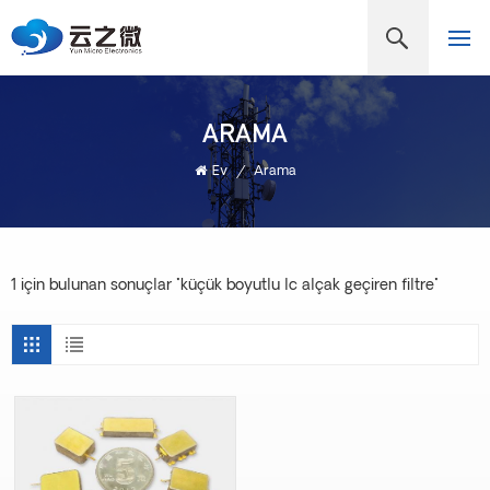
ARAMA
Ev
/
Arama
1 için bulunan sonuçlar "küçük boyutlu lc alçak geçiren filtre"