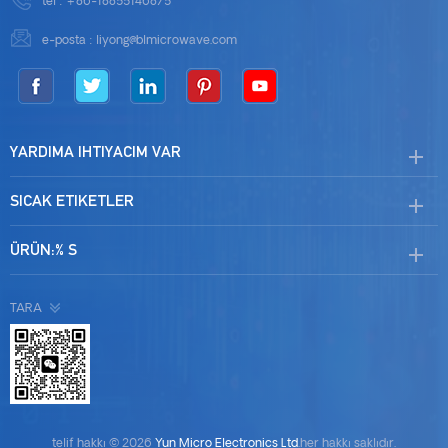
tel :
+86-18855146875
e-posta :
liyong@blmicrowave.com
YARDIMA IHTIYACIM VAR
SICAK ETIKETLER
ÜRÜN:% S
TARA
telif hakkı © 2026
Yun Micro Electronics Ltd
.her hakkı saklıdır.