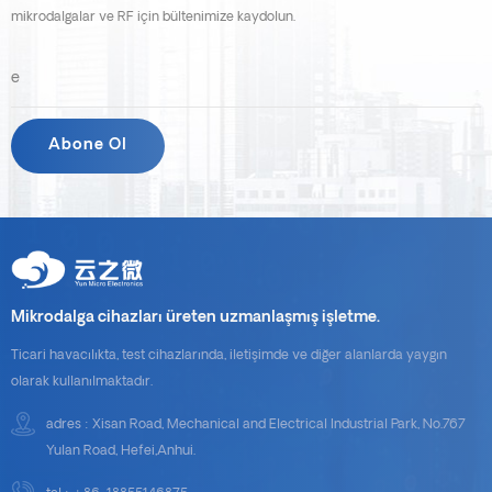
mikrodalgalar ve RF için bültenimize kaydolun.
Mikrodalga cihazları üreten uzmanlaşmış işletme.
Ticari havacılıkta, test cihazlarında, iletişimde ve diğer alanlarda yaygın
olarak kullanılmaktadır.
adres : Xisan Road, Mechanical and Electrical Industrial Park, No.767
Yulan Road, Hefei,Anhui.