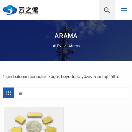
ARAMA
Ev
/
Arama
1 için bulunan sonuçlar "küçük boyutlu lc yüzey montajlı filtre"