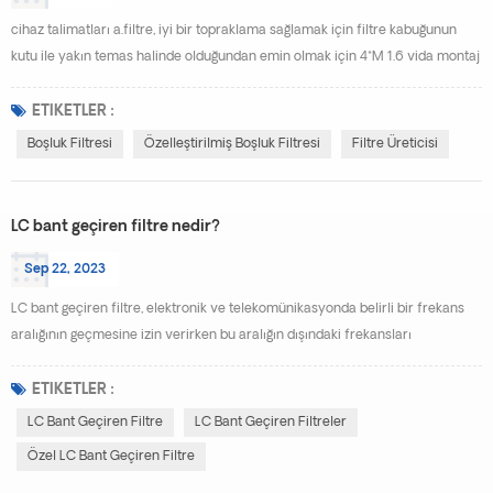
cihaz talimatları a.filtre, iyi bir topraklama sağlamak için filtre kabuğunun
kutu ile yakın temas halinde olduğundan emin olmak için 4*M 1.6 vida montaj
vidaları ile kutuya sabitlenmelidir. b.devredeki filtrenin giriş ve çıkış pinlerini
kaynaklayın. kaynak süresi çok uzun olmamalı ve filtrenin sıcaklığı 180°C'yi
ETIKETLER :
geçmemelidir. aksi halde, filtrenin iç kaynağı hasar görecek ve filtre
Boşluk Filtresi
Özelleştirilmiş Boşluk Filtresi
Filtre Üreticisi
bozulacak. c.l...
LC bant geçiren filtre nedir?
Sep 22, 2023
LC bant geçiren filtre, elektronik ve telekomünikasyonda belirli bir frekans
aralığının geçmesine izin verirken bu aralığın dışındaki frekansları
zayıflatmak veya bloke etmek için kullanılan bir elektronik devre veya
cihazdır. Tipik olarak pasif bileşenlerden oluştuğu için "LC" filtresi olarak
ETIKETLER :
adlandırılır: indüktörler (L) ve kapasitörler (C). LC bant geçiren filtre, belirli
LC Bant Geçiren Filtre
LC Bant Geçiren Filtreler
bir merkez frekansına ...
Özel LC Bant Geçiren Filtre