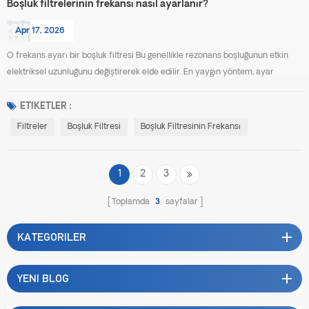
Boşluk filtrelerinin frekansı nasıl ayarlanır?
Apr 17, 2026
O frekans ayarı bir boşluk filtresi Bu genellikle rezonans boşluğunun etkin
elektriksel uzunluğunu değiştirerek elde edilir. En yaygın yöntem, ayar
vidaları veya ayar çubukları kullanmaktır. Ayar vidası daha derine
yerleştirildiğinde, boşluk içindeki kapasitif veya indüktif etki artar ve bu da
ETIKETLER :
rezonans frekansını düşürür. Vida geri çekildiğinde, kuplaj etkisi azalır ve
Filtreler
Boşluk Filtresi
Boşluk Filtresinin Frekansı
rezonans frekansının artması...
1
2
3
Toplamda
3
sayfalar
KATEGORILER
YENI BLOG