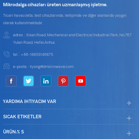
Mikrodalga cihazları üreten uzmanlaşmış işletme.
Ticari havacılıkta, test cihazlarında, iletişimde ve diğer alanlarda yaygın
olarak kullanılmaktadır.
adres : Xisan Road, Mechanical and Electrical Industrial Park, No.767
Yulan Road, Hefei,Anhui.
tel :
+86-18855146875
e-posta :
liyong@blmicrowave.com
YARDIMA IHTIYACIM VAR
SICAK ETIKETLER
ÜRÜN:% S