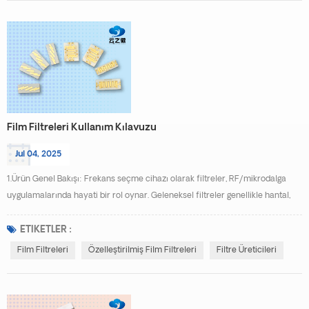
Film Filtreleri Kullanım Kılavuzu
Jul 04, 2025
1.Ürün Genel Bakışı: Frekans seçme cihazı olarak filtreler, RF/mikrodalga
uygulamalarında hayati bir rol oynar. Geleneksel filtreler genellikle hantal,
üretimi maliyetli ve monolitik entegre devrelerle entegrasyonu zordur. Filtre
tasarımı ve üretiminde tescilli minyatür ince film teknolojimizi kullanarak,
ETIKETLER :
yüksek performanslı, kompakt ince film filtreleri başarıyla geliştirdik. İnce
Film Filtreleri
Özelleştirilmiş Film Filtreleri
Filtre Üreticileri
film filtreler,...