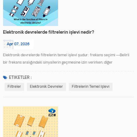
Elektronik devrelerde filtrelerin işlevi nedir?
Apr 07, 2026
Elektronik devrelerde filtrelerin temel işlevi şudur: frekans seçimi —Belirli
bir frekans aralığındaki sinyallerin geçmesine izin verirken, diğer
frekanslardaki sinyalleri bastırır veya zayıflatır. Esasen, sinyal işleme için
"trafik kontrolörleri" gibi davranarak, frekans yollarını yöneterek sistem
ETIKETLER :
performansını optimize ederler. Belirli işlevler üç ana başlık altında
Filtreler
Elektronik Devreler
Filtrelerin Temel Işlevi
sınıflandırılabilir: Sinyal A...