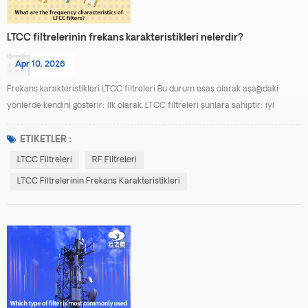
LTCC filtrelerinin frekans karakteristikleri nelerdir?
Apr 10, 2026
Frekans karakteristikleri LTCC filtreleri Bu durum esas olarak aşağıdaki
yönlerde kendini gösterir: İlk olarak, LTCC filtreleri şunlara sahiptir: iyi
frekans seçiciliği Çok katmanlı seramik bir alt tabaka içine indüktörler,
kapasitörler ve diğer pasif bileşenler entegre edilerek yüksek dereceli filtre
ETIKETLER :
yapıları oluşturulabilir. Bu, istenen geçiş bandı içinde düşük sinyal kaybına
LTCC Filtreleri
RF Filtreleri
olanak sağlarken, d...
LTCC Filtrelerinin Frekans Karakteristikleri