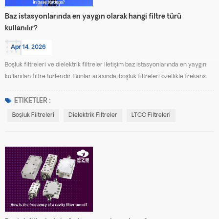
Baz istasyonlarında en yaygın olarak hangi filtre türü
kullanılır?
Apr 14, 2026
Boşluk filtreleri ve dielektrik filtreler İletişim baz istasyonlarında en yaygın
kullanılan filtre türleridir. Bunlar arasında, boşluk filtreleri özellikle frekans
seçimi ve girişim bastırma amacıyla kullanıldıkları RF ön uç ve birleştirici
sistemlerde olmak üzere, makro baz istasyon sistemlerinde en yaygın olarak
ETIKETLER :
uygulanan filtrelerdir. Boşluk filtreleri En yaygın olanlardır çünkü sunarlar
Boşluk Filtreleri
Dielektrik Filtreler
LTCC Filtreleri
Yüksek...