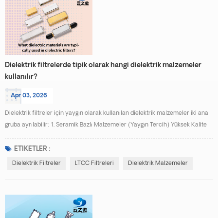
Dielektrik filtrelerde tipik olarak hangi dielektrik malzemeler
kullanılır?
Apr 03, 2026
Dielektrik filtreler için yaygın olarak kullanılan dielektrik malzemeler iki ana
gruba ayrılabilir: 1. Seramik Bazlı Malzemeler (Yaygın Tercih) Yüksek Kalite
Seramikler : Örneğin magnezyum titanat (MgTiO₃), stronsiyum titanat
(SrTiO₃) ve kalsiyum titanat (CaTiO₃) Yüksek dielektrik sabitleri (εᵣ ≈ 20–
ETIKETLER :
100) ve düşük kayıp (tanδ < 0.0002) özelliklerine sahip olup, yüksek
Dielektrik Filtreler
LTCC Filtreleri
Dielektrik Malzemeler
frekanslı, düşük ekleme kaybı ...